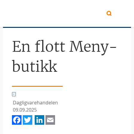
Hopp til hovedinnhold
En flott Meny-
butikk
Dagligvarehandelen
09.09.2025
Facebook
Twitter
LinkedIn
Email