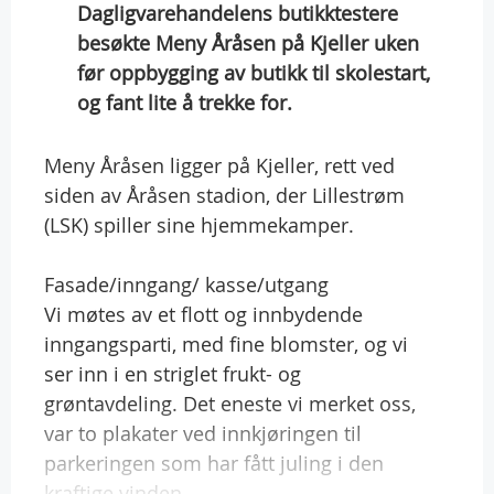
Dagligvarehandelens butikktestere
besøkte Meny Åråsen på Kjeller uken
før oppbygging av butikk til skolestart,
og fant lite å trekke for.
Meny Åråsen ligger på Kjeller, rett ved
siden av Åråsen stadion, der Lillestrøm
(LSK) spiller sine hjemmekamper.
Fasade/inngang/ kasse/utgang
Vi møtes av et flott og innbydende
inngangsparti, med fine blomster, og vi
ser inn i en striglet frukt- og
grøntavdeling. Det eneste vi merket oss,
var to plakater ved innkjøringen til
parkeringen som har fått juling i den
kraftige vinden.