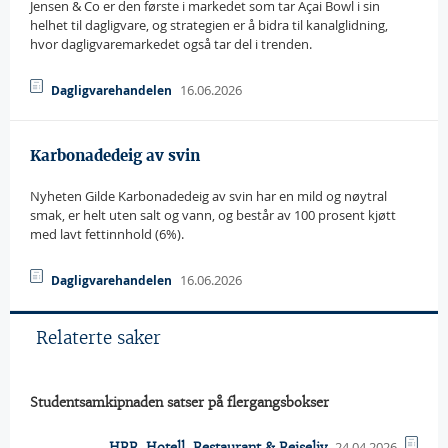
Jensen & Co er den første i markedet som tar Açai Bowl i sin
helhet til dagligvare, og strategien er å bidra til kanalglidning,
hvor dagligvaremarkedet også tar del i trenden.
16.06.2026
Dagligvarehandelen
Karbonadedeig av svin
Nyheten Gilde Karbonadedeig av svin har en mild og nøytral
smak, er helt uten salt og vann, og består av 100 prosent kjøtt
med lavt fettinnhold (6%).
16.06.2026
Dagligvarehandelen
Relaterte saker
Studentsamkipnaden satser på flergangsbokser
24.04.2026
HRR, Hotell, Restaurant & Reiseliv