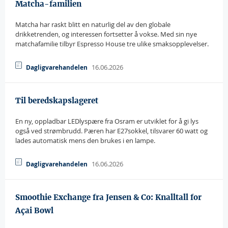
Matcha-familien
Matcha har raskt blitt en naturlig del av den globale
drikketrenden, og interessen fortsetter å vokse. Med sin nye
matchafamilie tilbyr Espresso House tre ulike smaksopplevelser.
16.06.2026
Dagligvarehandelen
Til beredskapslageret
En ny, oppladbar LEDlyspære fra Osram er utviklet for å gi lys
også ved strømbrudd. Pæren har E27sokkel, tilsvarer 60 watt og
lades automatisk mens den brukes i en lampe.
16.06.2026
Dagligvarehandelen
Smoothie Exchange fra Jensen & Co: Knalltall for
Açai Bowl