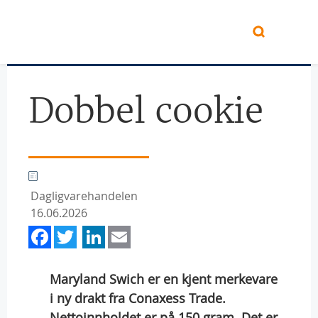
Hopp til hovedinnhold
Dobbel cookie
Dagligvarehandelen
16.06.2026
Facebook
Twitter
LinkedIn
Email
Maryland Swich er en kjent merkevare
i ny drakt fra Conaxess Trade.
Nettoinnholdet er på 150 gram. Det er