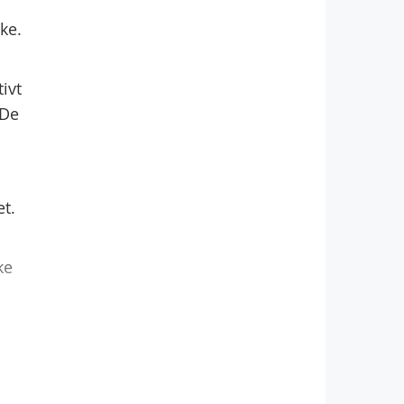
ke.
ivt
 De
t.
ke