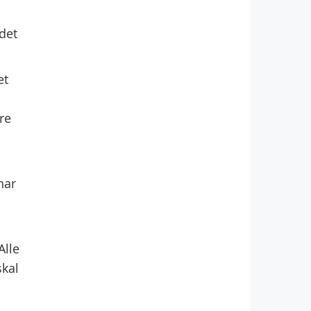
det
et
re
har
Alle
skal