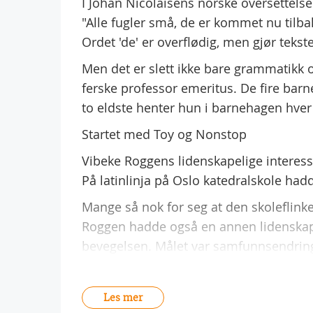
I Johan Nicolaisens norske oversettels
"Alle fugler små, de er kommet nu til
Ordet 'de' er overflødig, men gjør tekst
Men det er slett ikke bare grammatikk o
ferske professor emeritus. De fire barn
to eldste henter hun i barnehagen hve
Startet med Toy og Nonstop
Vibeke Roggens lidenskapelige interess
På latinlinja på Oslo katedralskole hadd
Mange så nok for seg at den skoleflinke 
Roggen hadde også en annen lidenskap.
bevegelsen. Målet var samfunnsendring,
Les mer