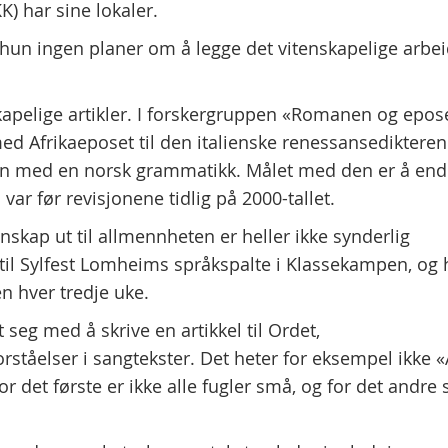
K) har sine lokaler.
 hun ingen planer om å legge det vitenskapelige arbei
skapelige artikler. I forskergruppen «Romanen og epos
med Afrikaeposet til den italienske renessansedikteren
un med en norsk grammatikk. Målet med den er å end
n var før revisjonene tidlig på 2000-tallet.
nskap ut til allmennheten er heller ikke synderlig
til Sylfest Lomheims språkspalte i Klassekampen, og 
en hver tredje uke.
seg med å skrive en artikkel til Ordet,
rståelser i sangtekster. Det heter for eksempel ikke «
 det første er ikke alle fugler små, og for det andre 