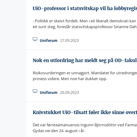
UiO-professor i statsvitskap vil ha lobbyregi
- Politikk er skeivt fordelt. Men i eit liberalt demokrati 
eit sunt steg, foreslår statsvitskapsprofessor Sirianne Da
27.09.2023
Uniforum
Nok en utfordring har meldt seg på OD-fakul
Risikovurderingen er unnagjort. Mandatet for utredningen e
prosess videre. Men noe har dukket opp.
26.09.2023
Uniforum
Knivstukket UiO-tilsatt føler ikke sinne ove
Det var førsteamanuensis Ingunn Björnsdóttir ved Farmasø
Gydas vei den 24. august i år.