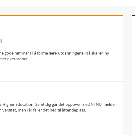
t
ene gode rammer til å forme lærerutdanningene. Nå skal en ny
 mer overordnet.
Times Higher Education. Samtidig går det oppover med NTNU, melder
versitet, men i år faller det ned til åttendeplass.