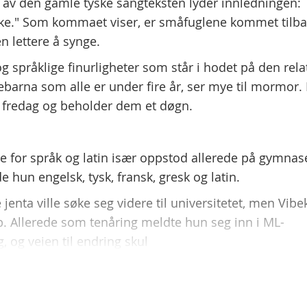
e av den gamle tyske sangteksten lyder innledningen:
bake." Som kommaet viser, er småfuglene kommet tilba
en lettere å synge.
g språklige finurligheter som står i hodet på den relat
ebarna som alle er under fire år, ser mye til mormor.
r fredag og beholder dem et døgn.
e for språk og latin især oppstod allerede på gymnase
e hun engelsk, tysk, fransk, gresk og latin.
jenta ville søke seg videre til universitetet, men Vibe
 Allerede som tenåring meldte hun seg inn i ML-
 og veien til endring skul