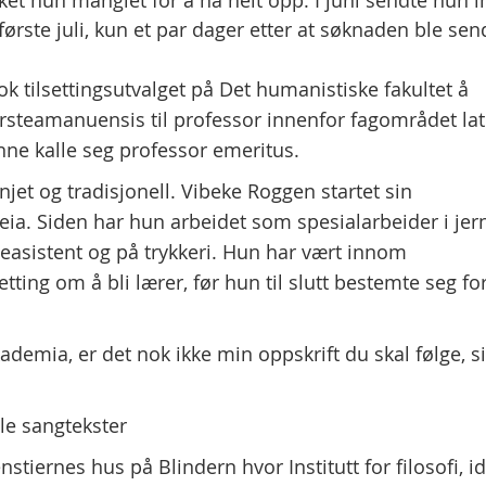
ket hun manglet for å nå helt opp. I juni sendte hun i
ørste juli, kun et par dager etter at søknaden ble sen
ok tilsettingsutvalget på Det humanistiske fakultet å
ørsteamanuensis til professor innenfor fagområdet lat
ne kalle seg professor emeritus.
njet og tradisjonell. Vibeke Roggen startet sin
eia. Siden har hun arbeidet som spesialarbeider i jer
easistent og på trykkeri. Hun har vært innom
ting om å bli lærer, før hun til slutt bestemte seg fo
kademia, er det nok ikke min oppskrift du skal følge, s
le sangtekster
tiernes hus på Blindern hvor Institutt for filosofi, id