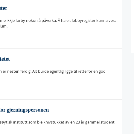
ster
kan me ikkje forby nokon å påverka. Å ha eit lobbyregister kunna vera
hlum.
tetet
r nesten ferdig. Alt burde egentlig ligge til rette for en god
rfor gjerningspersonen
ytisk institutt som ble knivstukket av en 23 år gammel student i