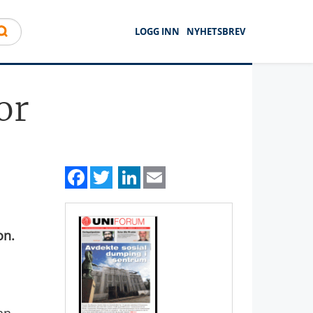
LOGG INN
NYHETSBREV
or
Facebook
Twitter
LinkedIn
Email
on.