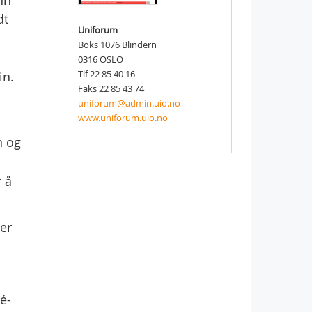
nn
dt
Uniforum
Boks 1076 Blindern
0316 OSLO
Tlf 22 85 40 16
in.
Faks 22 85 43 74
uniforum@admin.uio.no
www.uniforum.uio.no
n og
r å
ier
é-