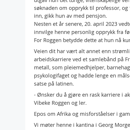
utgav hun det tunge, vitenskapelige ver
søknaden om opprykk til professor, og f
inn, gikk hun av med pensjon.
Nesten et år senere, 20. april 2023 vedt
innvilge henne personlig opprykk fra f
For Roggen betydde dette at hun nå kun
Veien dit har vært alt annet enn strømli
arbeidskarriere ved et samlebånd på Fr
metall, som pleiemedhjelper, barnehag
psykologifaget og hadde lenge en målset
satse på latinen.
- Ønsker du å gjøre en rask karriere i a
Vibeke Roggen og ler.
Epos om Afrika og misforståelser i gam
Vi møter henne i kantina i Georg Morgens