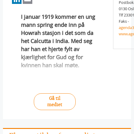
Postboks
0130 Os
Tlf 2330
I januar 1919 kommer en ung
Faks -
mann spring ende inn på
agenda
Howrah stasjon i det som da
www.age
het Calcutta i India. Med seg
har han et hjerte fylt av
kjærlighet for Gud og for
kvinnen han skal møte.
Gå til
mediet