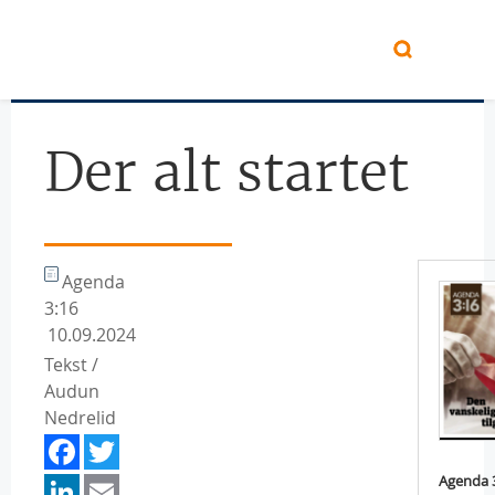
Hopp til hovedinnhold
Der alt startet
Agenda
3:16
10.09.2024
Tekst /
Audun
Nedrelid
Facebook
Twitter
LinkedIn
Email
Agenda 