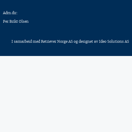
Adm.dir:
Per Brikt Olsen
I samarbeid med
Retriever Norge AS
og designet av
Ideo Solutions AS