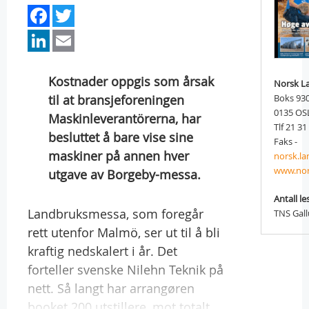
Facebook
Twitter
LinkedIn
Email
Kostnader oppgis som årsak
Norsk L
til at bransjeforeningen
Boks 93
0135 OS
Maskinleverantörerna, har
Tlf 21 31
besluttet å bare vise sine
Faks -
maskiner på annen hver
norsk.l
www.nor
utgave av Borgeby-messa.
Antall le
Landbruksmessa, som foregår
TNS Gal
rett utenfor Malmö, ser ut til å bli
kraftig nedskalert i år. Det
forteller svenske Nilehn Teknik på
nett. Så langt har arrangøren
booket 200 utstillere, mot totalt