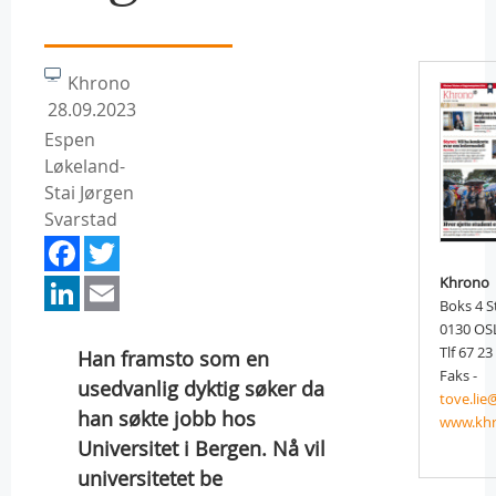
Khrono
28.09.2023
Espen
Løkeland-
Stai Jørgen
Svarstad
Facebook
Twitter
LinkedIn
Email
Khrono
Boks 4 S
0130 OS
Tlf 67 23
Han framsto som en
Faks -
usedvanlig dyktig søker da
tove.li
han søkte jobb hos
www.kh
Universitet i Bergen. Nå vil
universitetet be