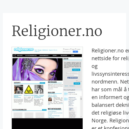
Religioner.no
Religioner.no e
nettside for rel
og
livssynsinteres
nordmenn. Net
har som mål å t
en informert o
balansert dekn
det religiøse liv
Norge. Religio
er et konfesjons