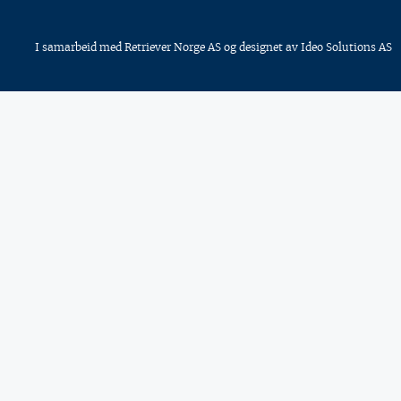
I samarbeid med
Retriever Norge AS
og designet av
Ideo Solutions AS