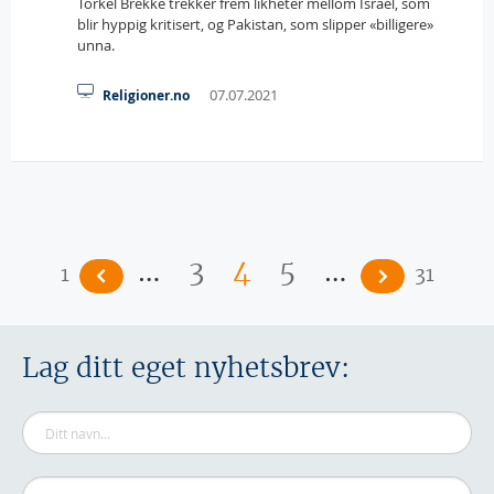
Torkel Brekke trekker frem likheter mellom Israel, som
blir hyppig kritisert, og Pakistan, som slipper «billigere»
unna.
07.07.2021
Religioner.no
Sider
…
…
3
4
5
1
31
Lag ditt eget nyhetsbrev: