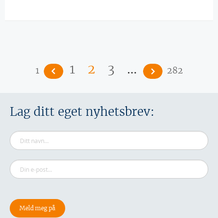
Sider
…
1
2
3
1
282
Lag ditt eget nyhetsbrev: