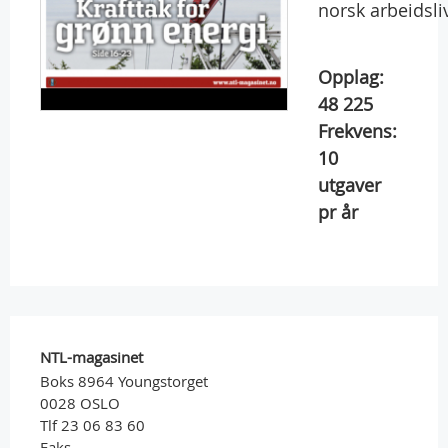
norsk arbeidsliv
Opplag:
48 225
Frekvens:
10
utgaver
pr år
NTL-magasinet
Boks 8964 Youngstorget
0028 OSLO
Tlf 23 06 83 60
Faks