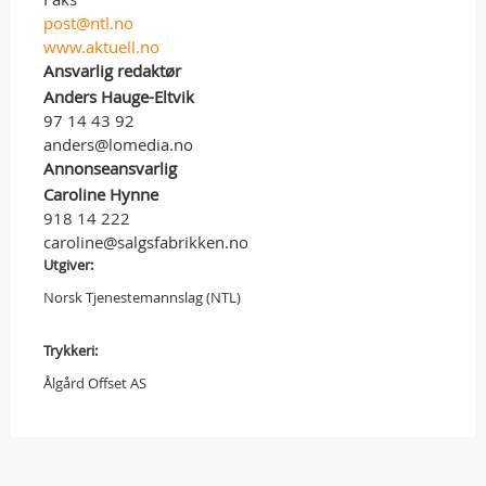
post@ntl.no
www.aktuell.no
Ansvarlig redaktør
Anders Hauge-Eltvik
97 14 43 92
anders@lomedia.no
Annonseansvarlig
Caroline Hynne
918 14 222
caroline@salgsfabrikken.no
Utgiver:
Norsk Tjenestemannslag (NTL)
Trykkeri:
Ålgård Offset AS