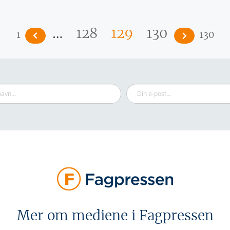
…
128
129
130
1
130
Mer om mediene i Fagpressen