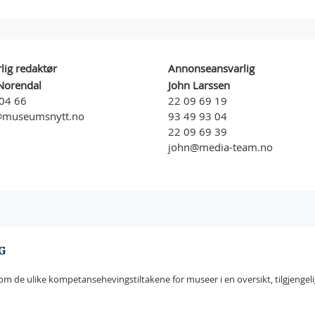
lig redaktør
Annonseansvarlig
Norendal
John Larssen
04 66
22 09 69 19
@museumsnytt.no
93 49 93 04
22 09 69 39
john@media-team.no
G
m de ulike kompetansehevingstiltakene for museer i en oversikt, tilgjengeli