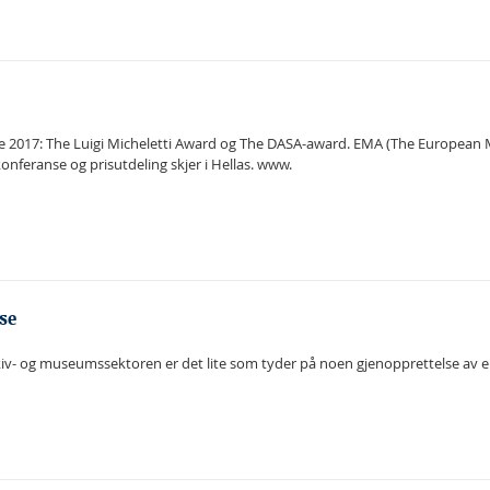
ene 2017: The Luigi Micheletti Award og The DASA-award. EMA (The Europea
onferanse og prisutdeling skjer i Hellas. www.
se
arkiv- og museumssektoren er det lite som tyder på noen gjenopprettelse av e