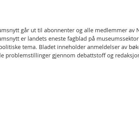
msnytt går ut til abonnenter og alle medlemmer a
msnytt er landets eneste fagblad på museumssektoren
politiske tema. Bladet inneholder anmeldelser av bøke
le problemstillinger gjennom debattstoff og redaksjone