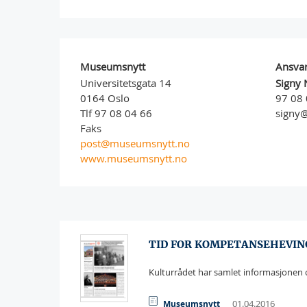
Museumsnytt
Ansvar
Universitetsgata 14
Signy 
0164 Oslo
97 08 
Tlf 97 08 04 66
signy
Faks
post@museumsnytt.no
www.museumsnytt.no
TID FOR KOMPETANSEHEVIN
Kulturrådet har samlet informasjonen o
01.04.2016
Museumsnytt