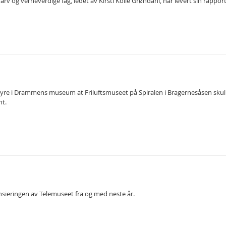
urarv og verneverdige fag, ledet av Kirsti Kolle Grøndahl, har levert sin rapp
yre i Drammens museum at Friluftsmuseet på Spiralen i Bragernesåsen skulle
nt.
ansieringen av Telemuseet fra og med neste år.