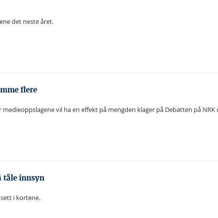
ene det neste året.
omme flere
or medieoppslagene vil ha en effekt på mengden klager på Debatten på NRK de
 tåle innsyn
sett i kortene.