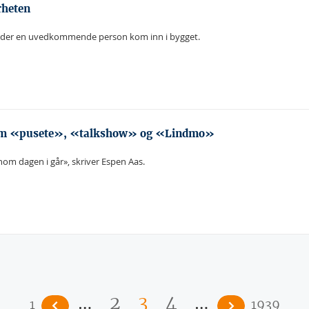
rheten
e der en uvedkommende person kom inn i bygget.
er som «pusete», «talkshow» og «Lindmo»
om dagen i går», skriver Espen Aas.
…
…
2
3
4
1
1939