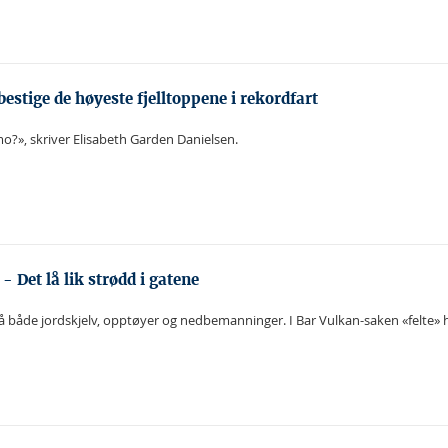
estige de høyeste fjelltoppene i rekordfart
mo?», skriver Elisabeth Garden Danielsen.
- Det lå lik strødd i gatene
 på både jordskjelv, opptøyer og nedbemanninger. I Bar Vulkan-saken «felte» 