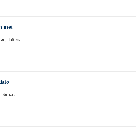
r øret
ør julaften.
dato
 februar.