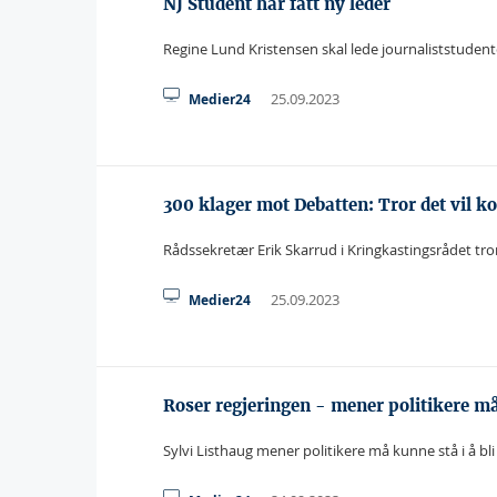
NJ Student har fått ny leder
Regine Lund Kristensen skal lede journaliststudent
25.09.2023
Medier24
300 klager mot Debatten: Tror det vil k
Rådssekretær Erik Skarrud i Kringkastingsrådet tr
25.09.2023
Medier24
Roser regjeringen - mener politikere må
Sylvi Listhaug mener politikere må kunne stå i å bli 