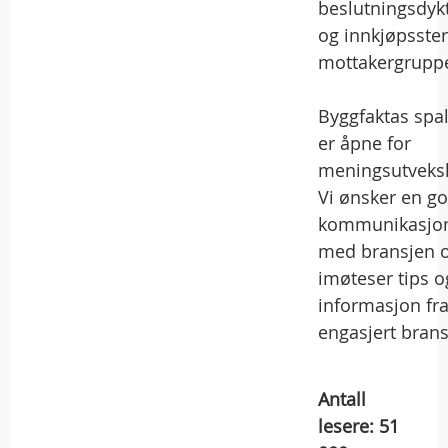
beslutningsdyk
og innkjøpsste
mottakergruppe
Byggfaktas spal
er åpne for
meningsutveksl
Vi ønsker en g
kommunikasjo
med bransjen 
imøteser tips o
informasjon fr
engasjert brans
Antall
lesere:
51