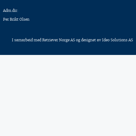
Adm.dir:
Per Brikt Olsen
I samarbeid med
Retriever Norge AS
og designet av
Ideo Solutions AS