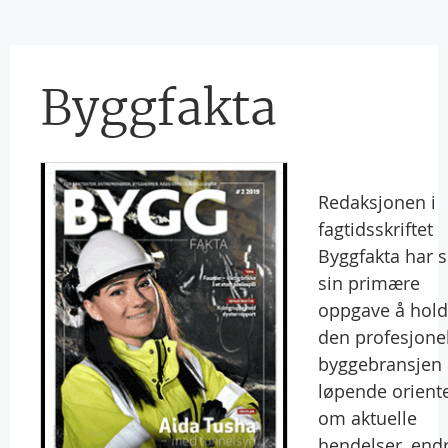
Byggfakta
Redaksjonen i
fagtidsskriftet
Byggfakta har 
sin primære
oppgave å hol
den profesjone
byggebransjen
løpende oriente
om aktuelle
hendelser, end