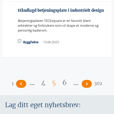
Håndlagd betjeningsplate i industrielt design
Betjeningsplaten TECEsquare er en favoritt blant
arkitekter og forbrukere som vil skape et moderne og
personlig baderom.
13.06.2023
Byggfakta
Sider
…
…
4
5
6
1
302
Lag ditt eget nyhetsbrev: