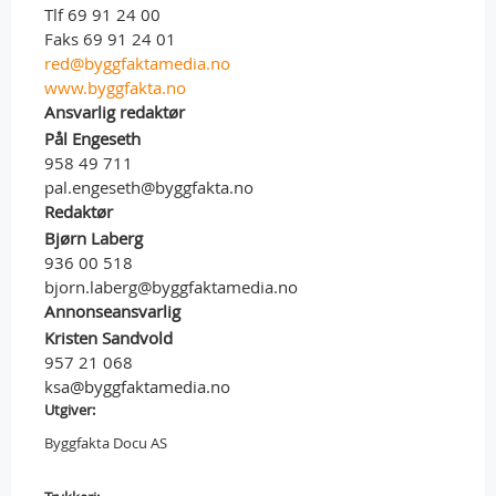
Tlf 69 91 24 00
Faks 69 91 24 01
red@byggfaktamedia.no
www.byggfakta.no
Ansvarlig redaktør
Pål Engeseth
958 49 711
pal.engeseth@byggfakta.no
Redaktør
Bjørn Laberg
936 00 518
bjorn.laberg@byggfaktamedia.no
Annonseansvarlig
Kristen Sandvold
957 21 068
ksa@byggfaktamedia.no
Utgiver:
Byggfakta Docu AS