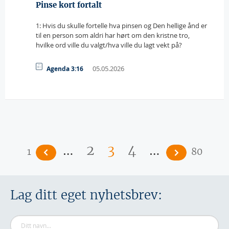
Pinse kort fortalt
1: Hvis du skulle fortelle hva pinsen og Den hellige ånd er
til en person som aldri har hørt om den kristne tro,
hvilke ord ville du valgt/hva ville du lagt vekt på?
05.05.2026
Agenda 3:16
Sider
…
…
2
3
4
1
80
Lag ditt eget nyhetsbrev: