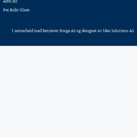
Adm.dir:
Per Brikt Olsen
I samarbeid med
Retriever Norge AS
og designet av
Ideo Solutions AS