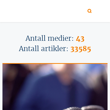
Hopp til hovedinnhold
Antall medier:
43
Antall artikler:
33585