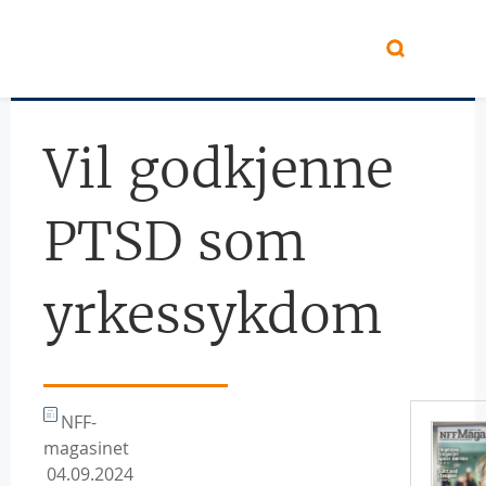
Hopp til hovedinnhold
Vil godkjenne
PTSD som
yrkessykdom
NFF-
magasinet
04.09.2024