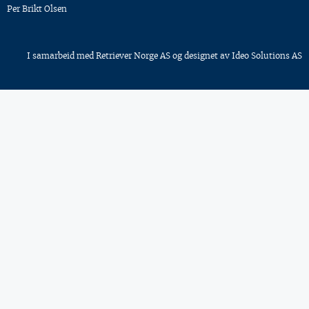
Per Brikt Olsen
I samarbeid med
Retriever Norge AS
og designet av
Ideo Solutions AS