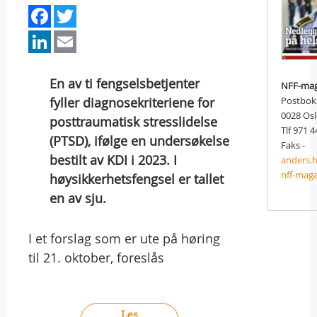
Facebook
Twitter
LinkedIn
Email
En av ti fengselsbetjenter
NFF-mag
fyller diagnosekriteriene for
Postbok
0028 Os
posttraumatisk stresslidelse
Tlf 971 4
(PTSD), ifølge en undersøkelse
Faks -
bestilt av KDI i 2023. I
anders.
nff-maga
høysikkerhetsfengsel er tallet
en av sju.
I et forslag som er ute på høring
til 21. oktober, foreslås
Les