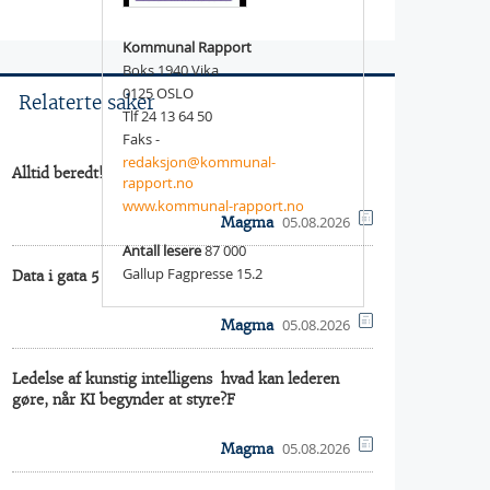
Kommunal Rapport
Boks 1940 Vika
0125 OSLO
Relaterte saker
Tlf 24 13 64 50
Faks -
redaksjon@kommunal-
Alltid beredt!
rapport.no
www.kommunal-rapport.no
05.08.2026
Magma
Antall lesere
87 000
Gallup Fagpresse 15.2
Data i gata 5
05.08.2026
Magma
Ledelse af kunstig intelligens  hvad kan lederen
gøre, når KI begynder at styre?F
05.08.2026
Magma