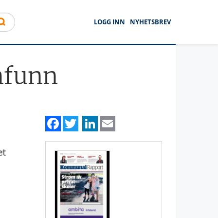
LOGG INN
NYHETSBREV
mfunn
Facebook
Twitter
LinkedIn
Email
et