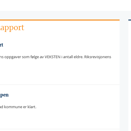
Rapport
rt
ens oppgaver som følge av VEKSTEN i antall eldre. Riksrevisjonens
mpen
tad kommune er klart.