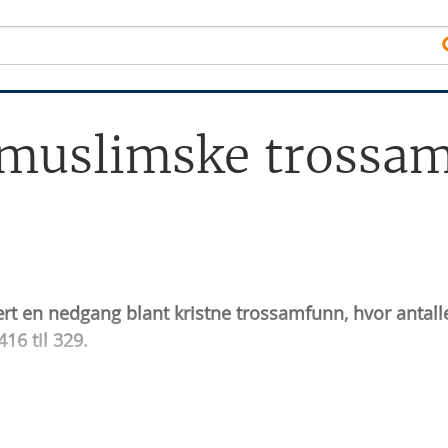
l muslimske trossa
ært en nedgang blant kristne trossamfunn, hvor antall
16 til 329.