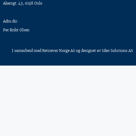
Akersgt. 43, 0158 Oslo
Adm.dir:
Per Brikt Olsen
I samarbeid med
Retriever Norge AS
og designet av
Ideo Solutions AS