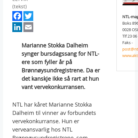
(tekst)
Facebook
Twitter
NTL-mag
LinkedIn
Email
Boks 89
0028 OS
Tlf 23 06
Faks -
Marianne Stokka Dalheim
post@nt
synger bursdagssang for NTL-
www.akt
ere som fyller år på
Brønnøysundregistrene. Da er
det kanskje ikke så rart at hun
vant vervekonkurransen.
NTL har kåret Marianne Stokka
Dalheim til vinner av forbundets
vervekonkurranse. Hun er
verveansvarlig hos NTL
Brønnøysundregistrene, som