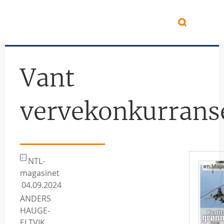
Hopp til hovedinnhold
Vant
vervekonkurrans
NTL-
magasinet
04.09.2024
ANDERS
HAUGE-
ELTVIK