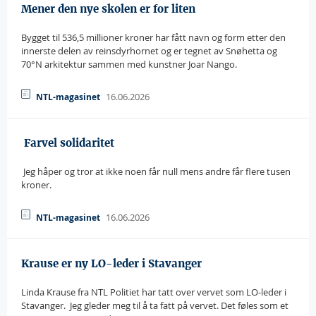
Mener den nye skolen er for liten
Bygget til 536,5 millioner kroner har fått navn og form etter den
innerste delen av reinsdyrhornet og er tegnet av Snøhetta og
70°N arkitektur sammen med kunstner Joar Nango.
16.06.2026
NTL-magasinet
 Farvel solidaritet
 Jeg håper og tror at ikke noen får null mens andre får flere tusen
kroner.
16.06.2026
NTL-magasinet
Krause er ny LO-leder i Stavanger
Linda Krause fra NTL Politiet har tatt over vervet som LO-leder i
Stavanger.  Jeg gleder meg til å ta fatt på vervet. Det føles som et