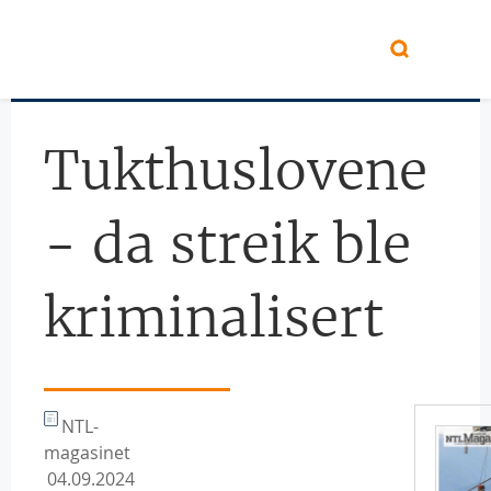
Hopp til hovedinnhold
Tukthuslovene
- da streik ble
kriminalisert
NTL-
magasinet
04.09.2024