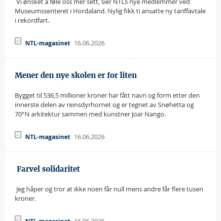
 Vi ønsket å føle oss mer sett, sier NTLs nye medlemmer ved
Museumssenteret i Hordaland. Nylig fikk ti ansatte ny tariffavtale
i rekordfart.
16.06.2026
NTL-magasinet
Mener den nye skolen er for liten
Bygget til 536,5 millioner kroner har fått navn og form etter den
innerste delen av reinsdyrhornet og er tegnet av Snøhetta og
70°N arkitektur sammen med kunstner Joar Nango.
16.06.2026
NTL-magasinet
 Farvel solidaritet
 Jeg håper og tror at ikke noen får null mens andre får flere tusen
kroner.