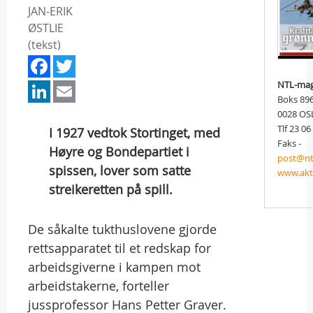
JAN-ERIK
ØSTLIE
(tekst)
Facebook
Twitter
LinkedIn
Email
NTL-mag
Boks 89
0028 OS
Tlf 23 06
I 1927 vedtok Stortinget, med
Faks -
Høyre og Bondepartiet i
post@nt
spissen, lover som satte
www.akt
streikeretten på spill.
De såkalte tukthuslovene gjorde
rettsapparatet til et redskap for
arbeidsgiverne i kampen mot
arbeidstakerne, forteller
jussprofessor Hans Petter Graver.