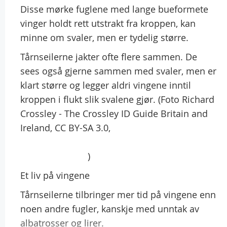
Disse mørke fuglene med lange bueformete
vinger holdt rett utstrakt fra kroppen, kan
minne om svaler, men er tydelig større.
Tårnseilerne jakter ofte flere sammen. De
sees også gjerne sammen med svaler, men er
klart større og legger aldri vingene inntil
kroppen i flukt slik svalene gjør. (Foto Richard
Crossley - The Crossley ID Guide Britain and
Ireland, CC BY-SA 3.0,
https://commons.wikimedia.org/w/index.php?
curid=29446880
)
Et liv på vingene
Tårnseilerne tilbringer mer tid på vingene enn
noen andre fugler, kanskje med unntak av
albatrosser og lirer.