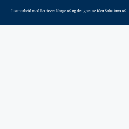
I samarbeid med
Retriever Norge AS
og designet av
Ideo Solutions AS