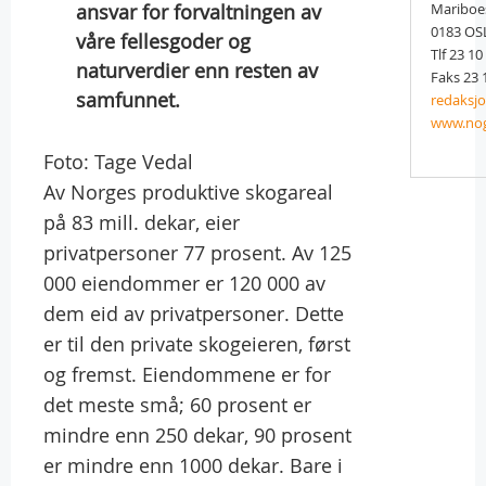
ansvar for forvaltningen av
Mariboe
0183 OS
våre fellesgoder og
Tlf 23 10
naturverdier enn resten av
Faks 23 
samfunnet.
redaksj
www.no
Foto: Tage Vedal
Av Norges produktive skogareal
på 83 mill. dekar, eier
privatpersoner 77 prosent. Av 125
000 eiendommer er 120 000 av
dem eid av privatpersoner. Dette
er til den private skogeieren, først
og fremst. Eiendommene er for
det meste små; 60 prosent er
mindre enn 250 dekar, 90 prosent
er mindre enn 1000 dekar. Bare i