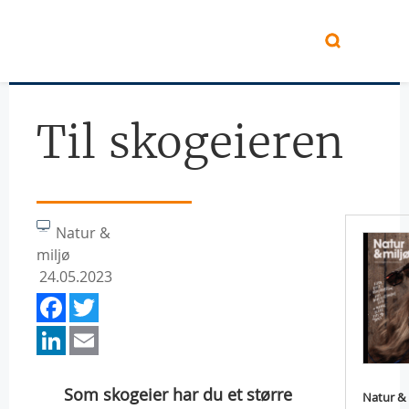
Hopp til hovedinnhold
Til skogeieren
Natur &
miljø
24.05.2023
Facebook
Twitter
LinkedIn
Email
Som skogeier har du et større
Natur & 