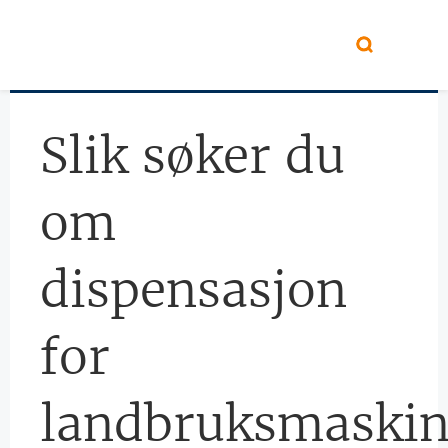
Hopp til hovedinnhold
Slik søker du
om
dispensasjon
for
landbruksmaski