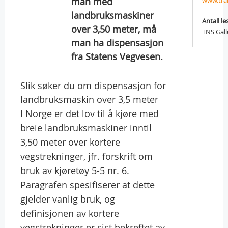
man med
www.tra
landbruksmaskiner
Antall le
over 3,50 meter, må
TNS Gal
man ha dispensasjon
fra Statens Vegvesen.
Slik søker du om dispensasjon for
landbruksmaskin over 3,5 meter
I Norge er det lov til å kjøre med
breie landbruksmaskiner inntil
3,50 meter over kortere
vegstrekninger, jfr. forskrift om
bruk av kjøretøy 5-5 nr. 6.
Paragrafen spesifiserer at dette
gjelder vanlig bruk, og
definisjonen av kortere
vegstrekninger er sist bekreftet av