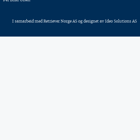
I samarbeid med
Retriever Norge AS
og designet av
Ideo Solutions AS