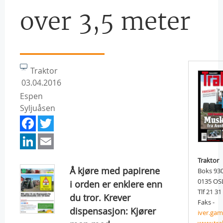
over 3,5 meter
Traktor
03.04.2016
Espen
Syljuåsen
Facebook
Twitter
LinkedIn
Email
Traktor
Å kjøre med papirene
Boks 93
0135 OS
i orden er enklere enn
Tlf 21 31
du tror. Krever
Faks -
dispensasjon: Kjører
iver.ga