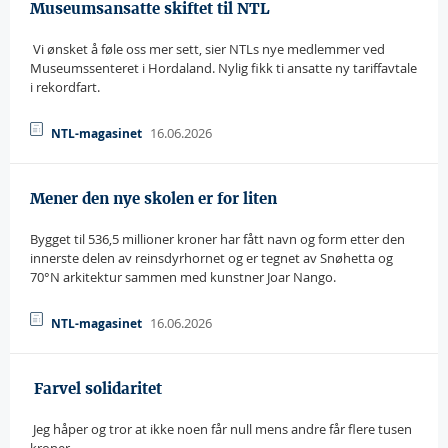
Museumsansatte skiftet til NTL
 Vi ønsket å føle oss mer sett, sier NTLs nye medlemmer ved
Museumssenteret i Hordaland. Nylig fikk ti ansatte ny tariffavtale
i rekordfart.
16.06.2026
NTL-magasinet
Mener den nye skolen er for liten
Bygget til 536,5 millioner kroner har fått navn og form etter den
innerste delen av reinsdyrhornet og er tegnet av Snøhetta og
70°N arkitektur sammen med kunstner Joar Nango.
16.06.2026
NTL-magasinet
 Farvel solidaritet
 Jeg håper og tror at ikke noen får null mens andre får flere tusen