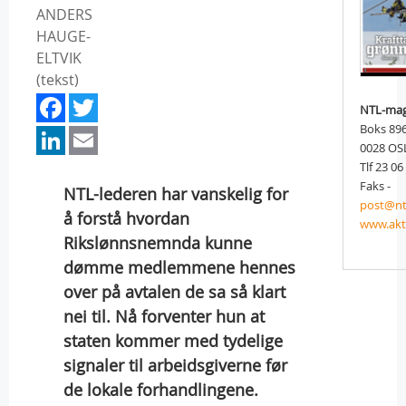
ANDERS
HAUGE-
ELTVIK
(tekst)
Facebook
Twitter
NTL-mag
LinkedIn
Email
Boks 89
0028 OS
Tlf 23 06
Faks -
NTL-lederen har vanskelig for
post@nt
å forstå hvordan
www.akt
Rikslønnsnemnda kunne
dømme medlemmene hennes
over på avtalen de sa så klart
nei til. Nå forventer hun at
staten kommer med tydelige
signaler til arbeidsgiverne før
de lokale forhandlingene.