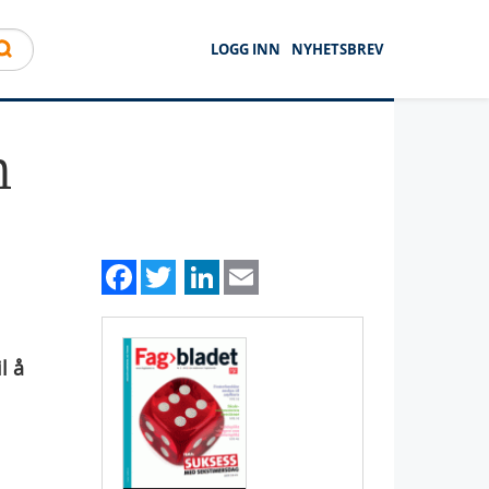
LOGG INN
NYHETSBREV
n
Facebook
Twitter
LinkedIn
Email
l å