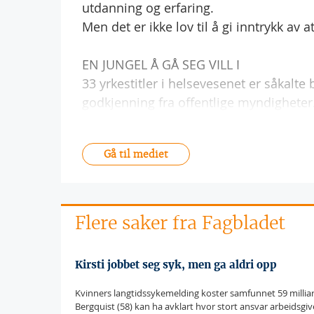
utdanning og erfaring.
Men det er ikke lov til å gi inntrykk av a
EN JUNGEL Å GÅ SEG VILL I
33 yrkestitler i helsevesenet er såkalte 
godkjenning fra offentlige myndigheter
Gå til mediet
Flere saker fra Fagbladet
Kirsti jobbet seg syk, men ga aldri opp
Kvinners langtidssykemelding koster samfunnet 59 milliarde
Bergquist (58) kan ha avklart hvor stort ansvar arbeidsgiver