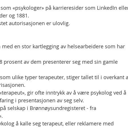
e som «psykologer» på karrieresider som LinkedIn elle
der og 1881.
stet autorisasjonen er ulovlig.
 med en stor kartlegging av helsearbeidere som har
 68 prosent av dem presenterer seg med sin gamle
 ulike typer terapeuter, stiger tallet til i overkant 
isasjonen.
«terapeut», gir ofte inntrykk av å være psykolog ved å
aring i presentasjonen av seg selv.
 på selskap i Brønnøysundregisteret - fra
».
psykolog å kalle seg terapeut, eller reklamere med