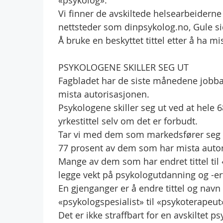
«psykolog».
Vi finner de avskiltede helsearbeidern
nettsteder som dinpsykolog.no, Gule si
Å bruke en beskyttet tittel etter å ha mi
PSYKOLOGENE SKILLER SEG UT
Fagbladet har de siste månedene jobba
mista autorisasjonen.
Psykologene skiller seg ut ved at hele
yrkestittel selv om det er forbudt.
Tar vi med dem som markedsfører seg som
77 prosent av dem som har mista autor
Mange av dem som har endret tittel til 
legge vekt på psykologutdanning og -erf
En gjenganger er å endre tittel og navn
«psykologspesialist» til «psykoterapeut
Det er ikke straffbart for en avskiltet 