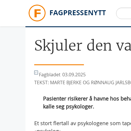
Hopp til hovedinnhold
Skjuler den v
Fagbladet
03.09.2025
TEKST: MARTE BJERKE OG RØNNAUG JARLSBO
Pasienter risikerer å havne hos behan
kalle seg psykologer.
Et stort flertall av psykologene som ta