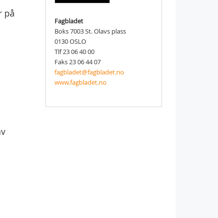
r på
Fagbladet
Boks 7003 St. Olavs plass
0130 OSLO
Tlf 23 06 40 00
Faks 23 06 44 07
fagbladet@fagbladet.no
www.fagbladet.no
av