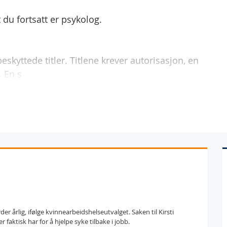
t du fortsatt er psykolog.
beskyttede titler. Titlene krever autorisasjon, en
. En s
r årlig, ifølge kvinnearbeidshelseutvalget. Saken til Kirsti
 faktisk har for å hjelpe syke tilbake i jobb.