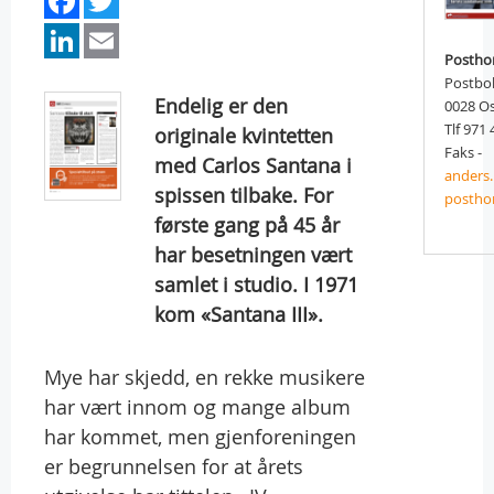
LinkedIn
Email
Postho
Postbo
Endelig er den
0028 O
Tlf 971
originale kvintetten
Faks -
med Carlos Santana i
anders
spissen tilbake. For
postho
første gang på 45 år
har besetningen vært
samlet i studio. I 1971
kom «Santana III».
Mye har skjedd, en rekke musikere
har vært innom og mange album
har kommet, men gjenforeningen
er begrunnelsen for at årets