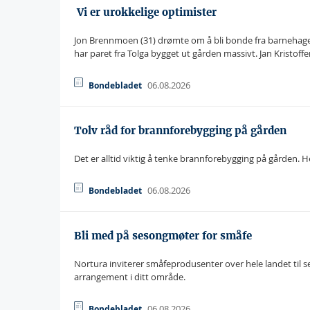
 Vi er urokkelige optimister
Jon Brennmoen (31) drømte om å bli bonde fra barnehage
har paret fra Tolga bygget ut gården massivt. Jan Kristoff
06.08.2026
Bondebladet
Tolv råd for brannforebygging på gården
Det er alltid viktig å tenke brannforebygging på gården. He
06.08.2026
Bondebladet
Bli med på sesongmøter for småfe
Nortura inviterer småfeprodusenter over hele landet til
arrangement i ditt område.
06.08.2026
Bondebladet