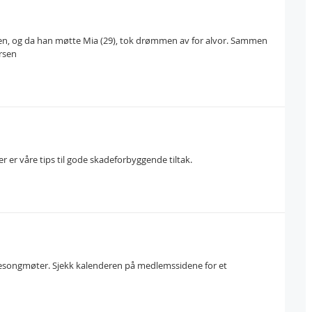
n, og da han møtte Mia (29), tok drømmen av for alvor. Sammen
ersen
r er våre tips til gode skadeforbyggende tiltak.
 sesongmøter. Sjekk kalenderen på medlemssidene for et