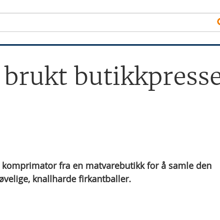
i brukt butikkpress
t komprimator fra en matvarebutikk for å samle den
velige, knallharde firkantballer.