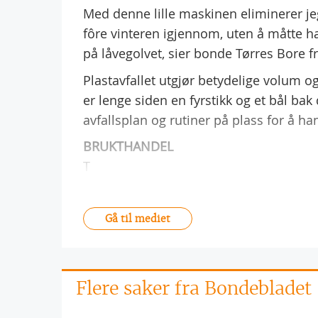
Med denne lille maskinen eliminerer je
fôre vinteren igjennom, uten å måtte h
på låvegolvet, sier bonde Tørres Bore f
Plastavfallet utgjør betydelige volum 
er lenge siden en fyrstikk og et bål ba
avfallsplan og rutiner på plass for å ha
BRUKTHANDEL
T
Gå til mediet
Flere saker fra Bondebladet