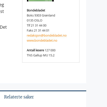
eg
Bondebladet
st
Boks 9303 Grønland
0135 OSLO
Tlf 21 31 44 00
 Det
Faks 21 31 44 01
redaksjon@bondebladet.no
www.bondebladet.no
Antall lesere
127 000
TNS Gallup MU 15.2
Relaterte saker