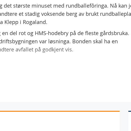
g det største minuset med rundballefôringa. Nå kan j
andtere et stadig voksende berg av brukt rundballepla
ra Klepp i Rogaland.
og en del rot og HMS-hodebry på de fleste gårdsbruka.
k driftsbygningen var løsninga. Bonden skal ha en
ndtere avfallet på godkjent vis.