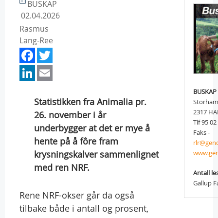
BUSKAP
02.04.2026
Rasmus
Lang-Ree
Facebook
Twitter
LinkedIn
Email
BUSKAP
Statistikken fra Animalia pr.
Storham
2317 H
26. november i år
Tlf 95 02
underbygger at det er mye å
Faks -
hente på å fôre fram
rlr@gen
krysningskalver sammenlignet
www.ge
med ren NRF.
Antall le
Gallup F
Rene NRF-okser går da også
tilbake både i antall og prosent,