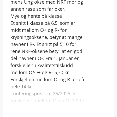
mens Ung okse med NRF mor og
annen rase som far øker.
Mye og hente på klasse
Et snitt i klasse på 6,5, som er
midt mellom O+ og R- for
krysningsoksene, betyr at mange
havner i R-. Et snitt på 5,10 for
rene NRF-oksene betyr at en god
del havner i O-. Fra 1. januar er
forskjellen i kvalitetstilskudd
mellom O/O+ og R- 5,30 kr.
Forskjellen mellom O- og R- er på
hele 14 kr.
I noteringspris uke 26/2025 er
forskjellen mellom R- og O- 3,90 k