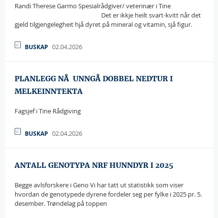
Randi Therese Garmo Spesialrådgiver/ veterinær i Tine
randi.therese.garmo@tine.no
Det er ikkje heilt svart-kvitt når det
gjeld tilgjengelegheit hjå dyret på mineral og vitamin, sjå figur.
02.04.2026
BUSKAP
PLANLEGG NÅ  UNNGÅ DOBBEL NEDTUR I
MELKEINNTEKTA
Fagsjef i Tine Rådgiving
john.flottum@tine.no
02.04.2026
BUSKAP
ANTALL GENOTYPA NRF HUNNDYR I 2025
Begge avlsforskere i Geno Vi har tatt ut statistikk som viser
hvordan de genotypede dyrene fordeler seg per fylke i 2025 pr. 5.
desember. Trøndelag på toppen