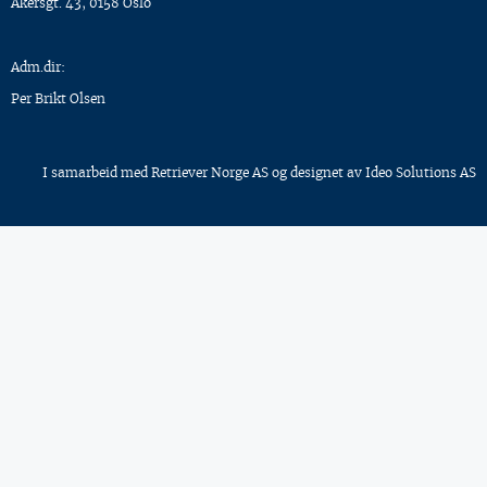
Akersgt. 43, 0158 Oslo
Adm.dir:
Per Brikt Olsen
I samarbeid med
Retriever Norge AS
og designet av
Ideo Solutions AS