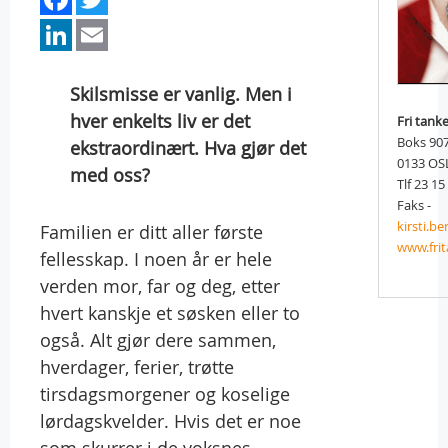
LinkedIn
Email
Skilsmisse er vanlig. Men i
hver enkelts liv er det
Fri tank
Boks 90
ekstraordinært. Hva gjør det
0133 OS
med oss?
Tlf 23 15
Faks -
kirsti.
Familien er ditt aller første
www.fri
fellesskap. I noen år er hele
verden mor, far og deg, etter
hvert kanskje et søsken eller to
også. Alt gjør dere sammen,
hverdager, ferier, trøtte
tirsdagsmorgener og koselige
lørdagskvelder. Hvis det er noe
som skurrer i de voksnes