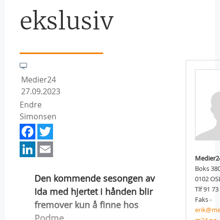
ekslusiv
Medier24
27.09.2023
Endre
Simonsen
Facebook
Twitter
LinkedIn
Email
Medier2
Boks 38
Den kommende sesongen av
0102 OS
Tlf 91 73
Ida med hjertet i hånden blir
Faks -
fremover kun å finne hos
erik@me
Podme.