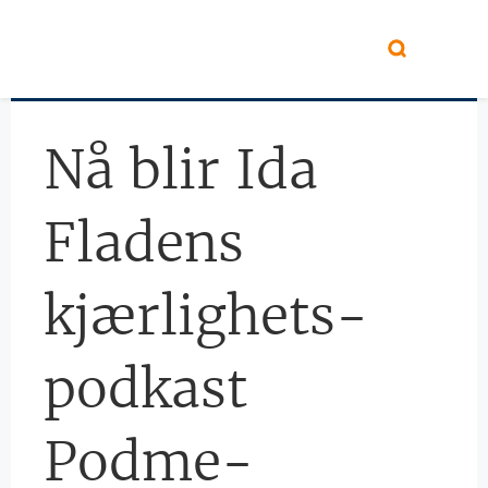
Hopp til hovedinnhold
Nå blir Ida
Fladens
kjærlighets-
podkast
Podme-