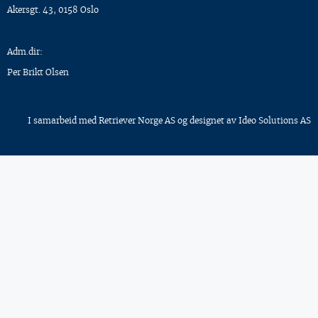
Akersgt. 43, 0158 Oslo
Adm.dir:
Per Brikt Olsen
I samarbeid med
Retriever Norge AS
og designet av
Ideo Solutions AS