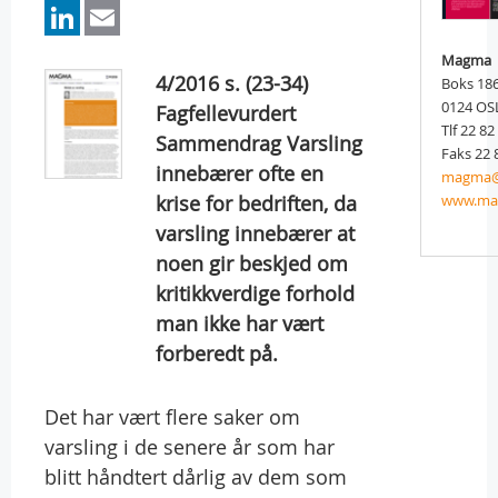
LinkedIn
Email
Magma
4/2016 s. (23-34)
Boks 186
0124 OS
Fagfellevurdert
Tlf 22 82
Sammendrag Varsling
Faks 22 
innebærer ofte en
magma@f
krise for bedriften, da
www.ma
varsling innebærer at
noen gir beskjed om
kritikkverdige forhold
man ikke har vært
forberedt på.
Det har vært flere saker om
varsling i de senere år som har
blitt håndtert dårlig av dem som