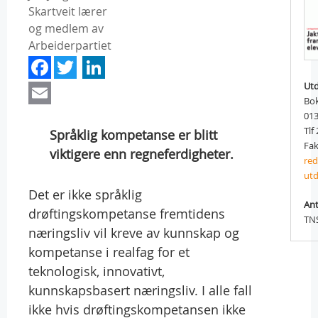
Skartveit lærer
og medlem av
Arbeiderpartiet
Facebook
Twitter
LinkedIn
Email
Ut
Bok
01
Tlf
Språklig kompetanse er blitt
Fak
viktigere enn regneferdigheter.
re
utd
Det er ikke språklig
Ant
drøftingskompetanse fremtidens
TN
næringsliv vil kreve av kunnskap og
kompetanse i realfag for et
teknologisk, innovativt,
kunnskapsbasert næringsliv. I alle fall
ikke hvis drøftingskompetansen ikke