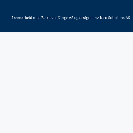
I samarbeid med
Retriever Norge AS
og designet av
Ideo Solutions AS