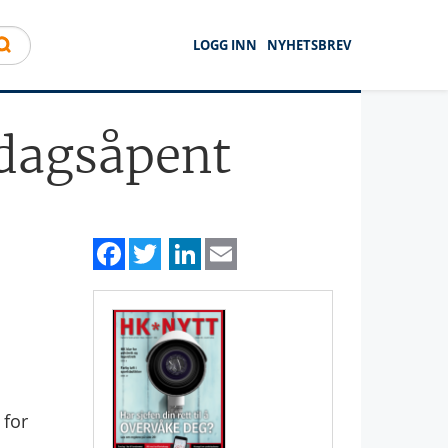
LOGG INN
NYHETSBREV
ndagsåpent
Facebook
Twitter
LinkedIn
Email
 for