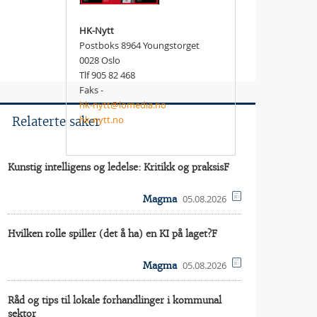
HK-Nytt
Postboks 8964 Youngstorget
0028 Oslo
Tlf 905 82 468
Faks -
hk-nytt@lomedia.no
hk-nytt.no
Relaterte saker
Kunstig intelligens og ledelse: Kritikk og praksisF
05.08.2026
Magma
Hvilken rolle spiller (det å ha) en KI på laget?F
05.08.2026
Magma
Råd og tips til lokale forhandlinger i kommunal
sektor