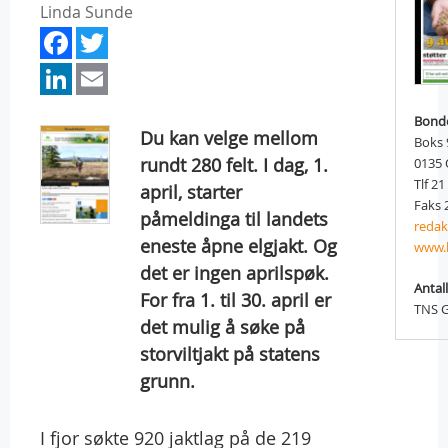
Linda Sunde
Facebook
Twitter
LinkedIn
Email
Bond
Du kan velge mellom
Boks 
rundt 280 felt. I dag, 1.
0135
Tlf 21
april, starter
Faks 
påmeldinga til landets
reda
eneste åpne elgjakt. Og
www.
det er ingen aprilspøk.
Antall
For fra 1. til 30. april er
TNS G
det mulig å søke på
storviltjakt på statens
grunn.
I fjor søkte 920 jaktlag på de 219