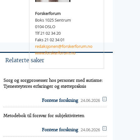
Forskerforum
Boks 1025 Sentrum
0104 OSLO
Tlf 21 02 34 20
Faks 21 02 34 01
redaksjonen@forskerforum.no
www.forskerforum.no
Relaterte saker
Sorg og sorgprosesser hos personer med autisme:
Tjenesteyteres erfaringer og støttepraksis
24.06.2026
Fontene forskning
Metodebok til forsvar for subjektiviteten
24.06.2026
Fontene forskning