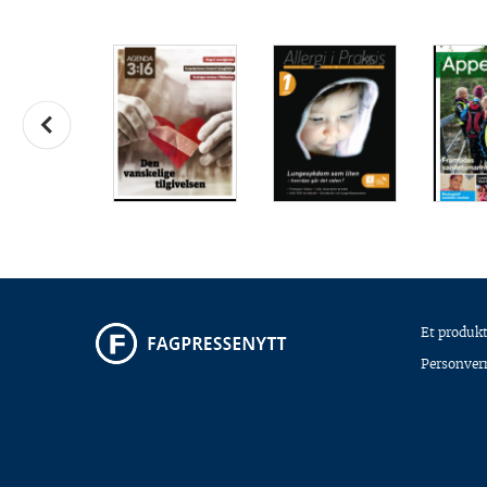
Et produkt
Personver