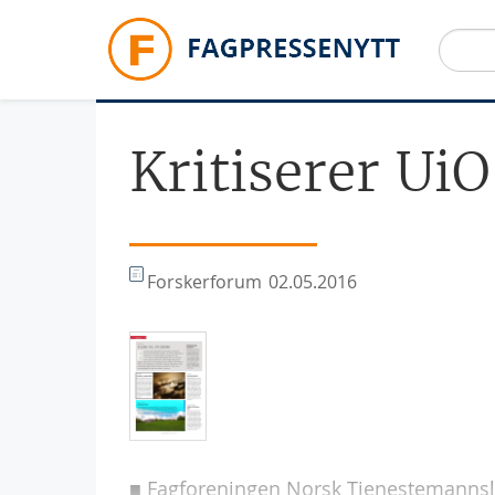
Hopp til hovedinnhold
Kritiserer UiO
Forskerforum
02.05.2016
■ Fagforeningen Norsk Tjenestemannslag 