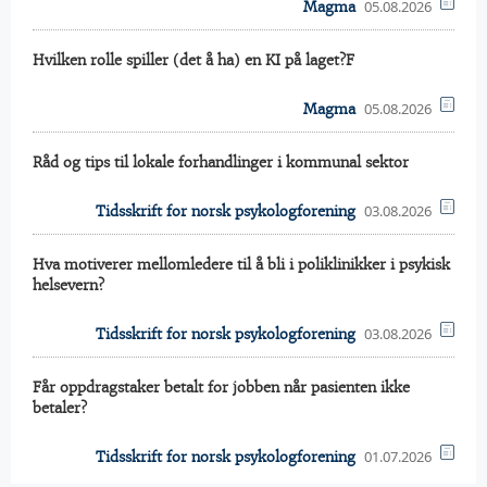
05.08.2026
Magma
Hvilken rolle spiller (det å ha) en KI på laget?F
05.08.2026
Magma
Råd og tips til lokale forhandlinger i kommunal sektor
03.08.2026
Tidsskrift for norsk psykologforening
Hva motiverer mellomledere til å bli i poliklinikker i psykisk
helsevern?
03.08.2026
Tidsskrift for norsk psykologforening
Får oppdragstaker betalt for jobben når pasienten ikke
betaler?
01.07.2026
Tidsskrift for norsk psykologforening