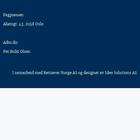
Fagpressen
Akersgt. 43, 0158 Oslo
Adm.dir:
Per Brikt Olsen
I samarbeid med
Retriever Norge AS
og designet av
Ideo Solutions AS