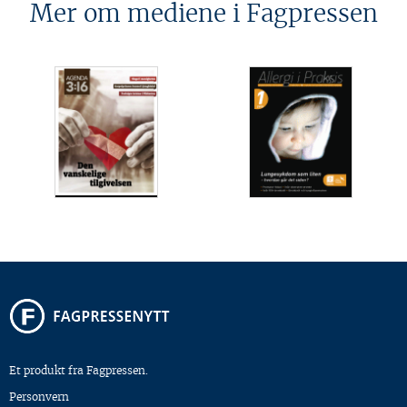
Mer om mediene i Fagpressen
Et produkt fra Fagpressen.
Personvern