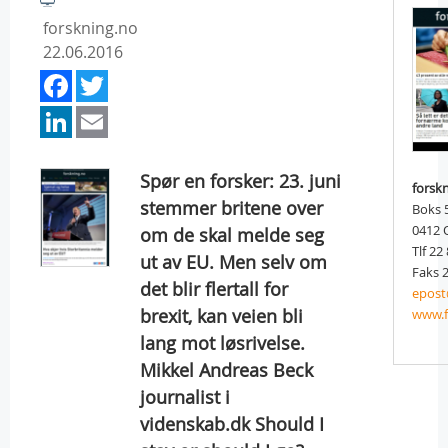
forskning.no
22.06.2016
Facebook
Twitter
LinkedIn
Email
Spør en forsker: 23. juni
forsk
stemmer britene over
Boks 
0412
om de skal melde seg
Tlf 22
ut av EU. Men selv om
Faks 2
det blir flertall for
epost
brexit, kan veien bli
www.f
lang mot løsrivelse.
Mikkel Andreas Beck
journalist i
videnskab.dk Should I