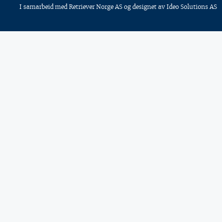
I samarbeid med
Retriever Norge AS
og designet av
Ideo Solutions AS