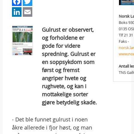
Facebook
Twitter
LinkedIn
Email
Norsk L
Boks 93
Gulrust er observert,
0135 OS
Tlf 21 31
og forholdene er
Faks -
gode for videre
norsk.l
spredning. Gulrust er
www.nor
en soppsykdom som
Antall le
først og fremst
TNS Gal
angriper hvete og
rughvete, og kan i
mottakelige sorter
gjøre betydelig skade.
- Det ble funnet gulrust i noen
åkre allerede i fjor høst, og man