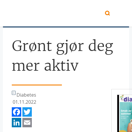
Hopp til hovedinnhold
Grønt gjør deg
mer aktiv
Diabetes
01.11.2022
Facebook
Twitter
LinkedIn
Email