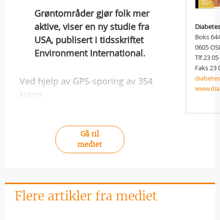
Grøntområder gjør folk mer
aktive, viser en ny studie fra
Diabete
Boks 644
USA, publisert i tidsskriftet
0605 OS
Environment International.
Tlf 23 05
Faks 23 
diabete
Ved hjelp av GPS-sporing av 354
www.dia
kvinn
Gå til
mediet
Flere artikler fra mediet