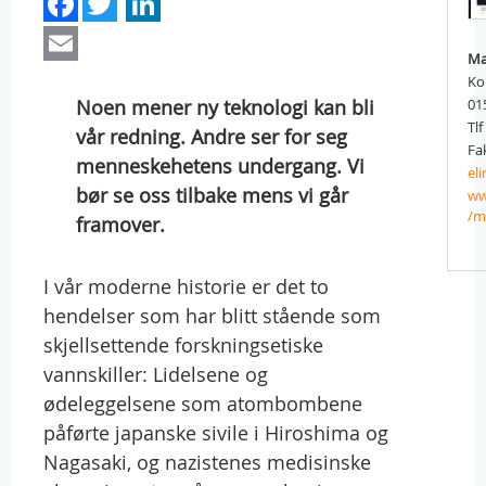
Facebook
Twitter
LinkedIn
Email
Ma
Ko
Noen mener ny teknologi kan bli
01
Tlf
vår redning. Andre ser for seg
Fak
menneskehetens undergang. Vi
el
bør se oss tilbake mens vi går
ww
/m
framover.
I vår moderne historie er det to
hendelser som har blitt stående som
skjellsettende forskningsetiske
vannskiller: Lidelsene og
ødeleggelsene som atombombene
påførte japanske sivile i Hiroshima og
Nagasaki, og nazistenes medisinske