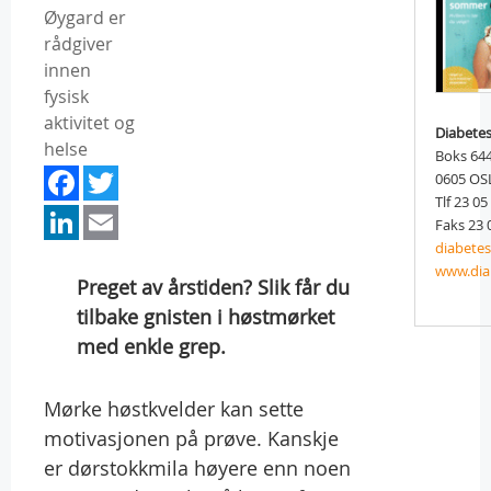
Øygard er
rådgiver
innen
fysisk
aktivitet og
Diabete
helse
Boks 644
Facebook
Twitter
0605 OS
Tlf 23 05
LinkedIn
Email
Faks 23 
diabete
www.dia
Preget av årstiden? Slik får du
tilbake gnisten i høstmørket
med enkle grep.
Mørke høstkvelder kan sette
motivasjonen på prøve. Kanskje
er dørstokkmila høyere enn noen