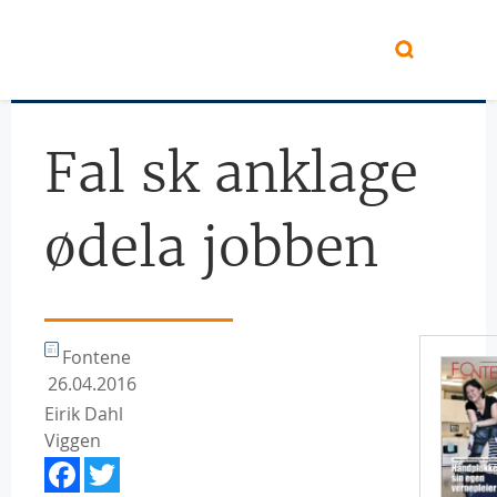
Hopp til hovedinnhold
Fal sk anklage
ødela jobben
Fontene
26.04.2016
Eirik Dahl
Viggen
Facebook
Twitter