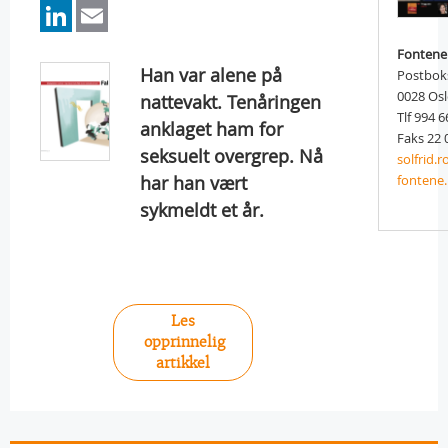
LinkedIn
Email
Fontene
Han var alene på
Postbok
0028 Os
nattevakt. Tenåringen
Tlf 994 6
anklaget ham for
Faks 22 
seksuelt overgrep. Nå
solfrid.
har han vært
fontene
sykmeldt et år.
Les
opprinnelig
artikkel