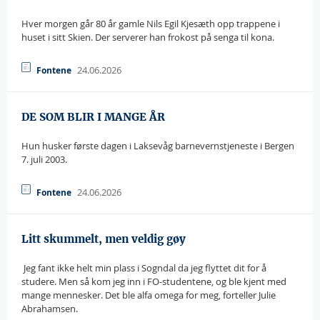
Hver morgen går 80 år gamle Nils Egil Kjesæth opp trappene i
huset i sitt Skien. Der serverer han frokost på senga til kona.
24.06.2026
Fontene
DE SOM BLIR I MANGE ÅR
Hun husker første dagen i Laksevåg barnevernstjeneste i Bergen
7. juli 2003.
24.06.2026
Fontene
Litt skummelt, men veldig gøy
 Jeg fant ikke helt min plass i Sogndal da jeg flyttet dit for å
studere. Men så kom jeg inn i FO-studentene, og ble kjent med
mange mennesker. Det ble alfa omega for meg, forteller Julie
Abrahamsen.