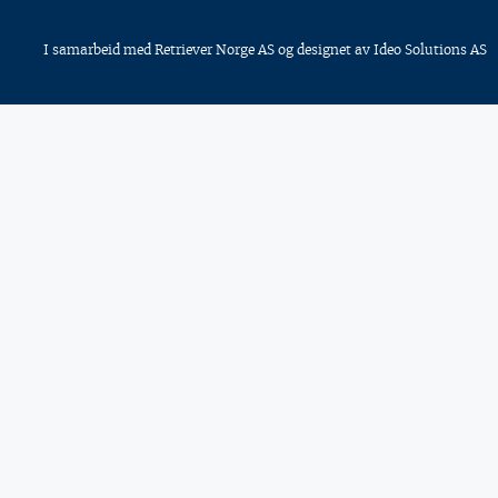
I samarbeid med
Retriever Norge AS
og designet av
Ideo Solutions AS