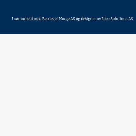
I samarbeid med
Retriever Norge AS
og designet av
Ideo Solutions AS