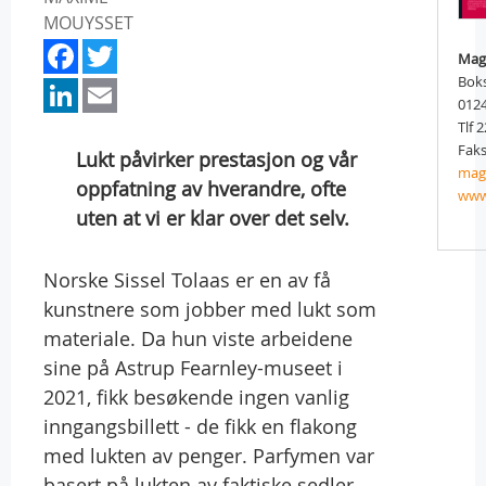
MOUYSSET
Facebook
Twitter
Ma
LinkedIn
Email
Boks
012
Tlf 
Faks
Lukt påvirker prestasjon og vår
mag
oppfatning av hverandre, ofte
www
uten at vi er klar over det selv.
Norske Sissel Tolaas er en av få
kunstnere som jobber med lukt som
materiale. Da hun viste arbeidene
sine på Astrup Fearnley-museet i
2021, fikk besøkende ingen vanlig
inngangsbillett - de fikk en flakong
med lukten av penger. Parfymen var
basert på lukten av faktiske sedler