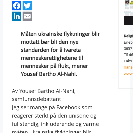
Facebook
Twitter
LinkedIn
Email
Måten ukrainske flyktninger blir
Relig
mottatt bør bli den nye
Eneb
0657
standarden for å ivareta
Tlf 4
menneskerettighetene til
Faks 
mennesker på flukt, mener
hans
Yousef Bartho Al-Nahi.
www.
Av Yousef Bartho Al-Nahi,
samfunnsdebattant
Jeg ser mange på Facebook som
reagerer sterkt på den unisone og
fullstendig, inkluderende og varme
måten ukrainske flyktninger blir