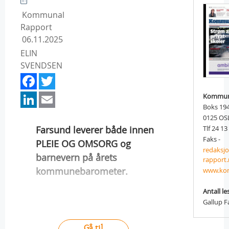
Kommunal
Rapport
06.11.2025
ELIN
SVENDSEN
Facebook
Twitter
LinkedIn
Email
Kommun
Boks 194
0125 OS
Farsund leverer både innen
Tlf 24 13
Faks -
PLEIE OG OMSORG og
redaks
barnevern på årets
rapport
kommunebarometer.
www.kom
Antall le
Gallup F
Gå til