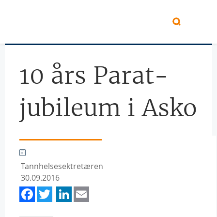
Hopp til hovedinnhold
10 års Parat-
jubileum i Asko
Tannhelsesektretæren
30.09.2016
Facebook
Twitter
LinkedIn
Email